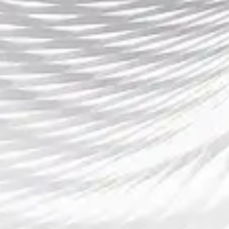
总结：
“加纳世界杯决赛直播全程直击精彩瞬间全球球迷共同见证巅
峰对决赛”不仅是一场足球比赛的虚拟再现，更是一种全球体
育文化共振的象征。从赛场内的激烈对抗到战术层面的深度博
弈，每一个细节都通过直播技术被无限放大，使观众沉浸其
中。
这场赛事所展现的不仅是竞技水平的较量，更是全球球迷情感
的共同释放。无论胜负如何，它都以足球为纽带，将世界连接
在同一时刻的激情之中，成为一段值得铭记的体育叙事。
以比利时独赢为核心解析球队优势与赛果前景展望全景预测分
析报告
国际友谊赛电脑赔率分析揭示最新投注趋势与胜负预测参考指
南