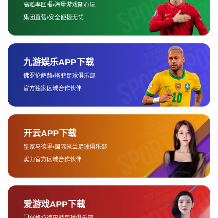
决赛盛况直击
在“加纳世界杯决赛直播全程直击精彩瞬间全球球迷共同见证
巅峰对决赛”的现场，比赛尚未开始，球场内已座无虚席。镜
头扫过看台，各国球迷身着不同国家队球衣，形成一片色彩交
织的海洋，气氛紧张而热烈。解说员不断强调这是本届世界杯
最受期待的一场对决，全球收视率预计将刷新历史纪录。
随着裁判一声哨响，比赛正式开始，加纳队迅速进入状态，通
过高位逼抢不断压缩对手空间。直播镜头紧紧跟随足球的每一
次转移，让观众仿佛置身球场中央。每一次传球与拦截都牵动
着全球观众的心跳，评论区实时刷屏，情绪高涨。
上半场中段，加纳队一次快速反击几乎改写比分，球员在边路
突破后的传中引发禁区混战，现场观众集体起立。虽然射门被
门将神勇扑出，但慢镜头回放通过直播清晰展现了这一瞬间的
惊心动魄，使全球球迷再度感受到决赛的残酷与魅力。
赛场战术解析
本场“加纳世界杯决赛直播全程直击精彩瞬间全球球迷共同见