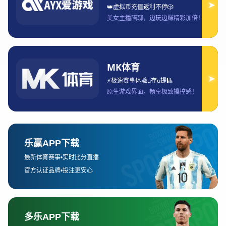
加纳世界杯决赛直播全程直击精彩瞬
间全球球迷共同见证巅峰对决赛
本文围绕“加纳世界杯决赛直播全程直击精彩瞬间全球球迷共
同见证巅峰对决赛”这一宏大主题展开，全景式还原一场假想
中的世界杯决赛直播盛况。从赛前全球媒体的高度关注，到比
赛现场的战术博弈与球星对抗，再到直播镜头下的每一个高光
瞬间，以及全球球迷跨越时区共同观赛的热烈氛围，文章从多
维度呈现了一场足球巅峰之战的震撼画面。加纳队作为决赛主
角之一，在这场虚构的世界杯决赛中展现出顽强拼搏与战术智
慧，与对手展开激烈较量。直播技术的全面升级，使得观众能
够沉浸式体验赛场每一次传球、射门与扑救的紧张瞬间。全球
社交平台同步沸腾，球迷情绪随比赛节奏跌宕起伏。这不仅是
一场体育赛事的记录，更是一场全球文化共振的体现，展现了
足球作为世界第一运动的凝聚力与感染力。