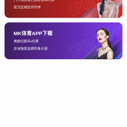
证巅峰对决赛”中，加纳队采用了灵活的4-3-3阵型，以速度与
压迫为核心战术。直播画面中可以清晰看到中场球员频繁回撤
接应，形成稳固的攻防转换体系，使比赛节奏不断加快。
对手则采取稳守反击策略，通过密集防守限制加纳队的边路突
破空间。转播镜头多次捕捉到双方中场的激烈拼抢，每一次身
体对抗都充满力量与技巧的较量。解说团队不断分析战术变
化，使观众更深入理解比赛走势。
下半场战术调整成为比赛转折点，加纳队主帅果断换人，加强
中前场创造力。直播画面显示替补球员上场后迅速改变比赛节
奏，通过短传渗透不断撕开防线，使比赛进入白热化阶段，战
术博弈达到高潮。
球星高光瞬间
在“加纳世界杯决赛直播全程直击精彩瞬间全球球迷共同见证
巅峰对决赛”中，多位球星的表现成为焦点。加纳核心前锋在
比赛中展现出极强的个人能力，多次突破防线制造威胁，直播
慢镜头反复回放其精彩过人动作，引发观众惊叹。