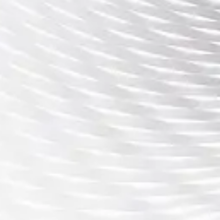
找到我们:
P: 13659630025