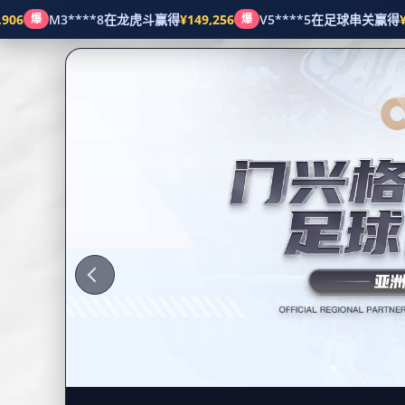
首页
项目展示