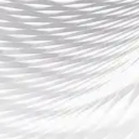
加纳世界杯决赛直播全程直击精彩瞬间全球球迷
地址:
亳州市项祥星域388号