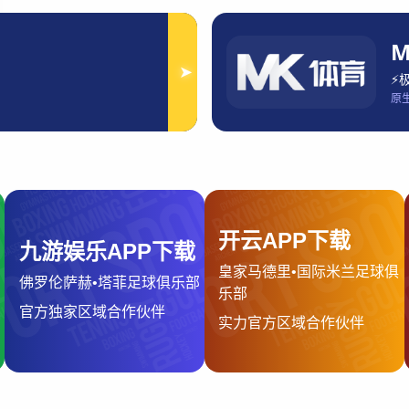
在进攻端，比利时强调边路与肋部空间的双重利
体化进攻方式有效分散了对手防线注意力，使得
防守层面，球队逐渐从传统高位压迫转向更具层
渗透效率。这种相对稳健的防守策略，使得球队
此外，战术执行的稳定性也是其核心优势之一。
战术框架不崩塌，这种体系化能力为比赛结果提
2、阵容与人员结构
比利时的阵容结构经历了黄金一代向新老交替的
造力与冲击力兼备的球员配置，使得球队在关键
中场方面，球队注重技术型与组织型球员的搭配
调度任务，还需要在防守回收中提供支撑，这种
后防线虽然在经验层面略有波动，但整体身体对
后防体系更多依赖整体协作而非单点能力，这也
DB游戏