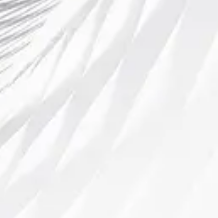
共同见证巅峰对决赛