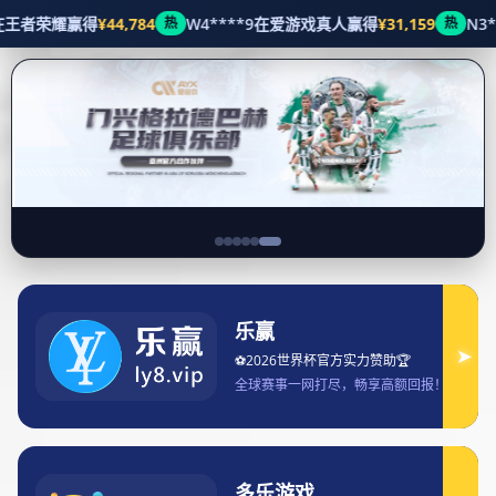
项目展示
首页
项目展示
围绕YY体育打造全民运动新生态引领数字体育未来发展新趋势
时代
留言