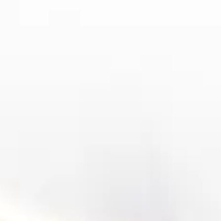
此外，YY体育注重用户体验的持续优化，通过不断收集反馈
并进行迭代升级，使平台更加贴近用户需求。这种以用户为中
心的发展理念，为平台长期发展奠定了坚实基础。
四、产业融合创新发展
YY体育推动体育与多个产业的深度融合，如健康医疗、文化
娱乐和教育培训等。这种跨界融合不仅拓展了体育产业的边
界，也创造了更多商业价值和社会价值。
在商业模式上，YY体育通过多元化盈利路径实现可持续发