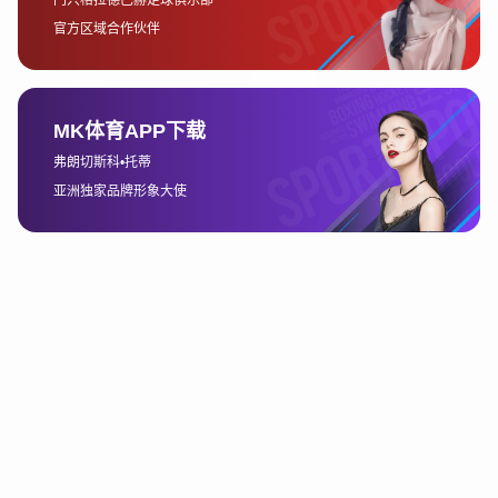
DB游戏
2、提升用户体验的独特优势
在数字娱乐行业，用户体验是平台能否成功的关键。HK体育
通过多方面的努力，不断提升用户体验，使其成为全球体育互
动平台的佼佼者。首先，平台提供个性化推荐系统，根据用户
的观看历史、兴趣偏好和互动行为，智能推送赛事和内容。这
种个性化的推荐机制不仅能提高用户的粘性，还能使用户在繁
杂的赛事中快速找到自己感兴趣的内容，提升了平台的使用便
捷性。
其次，HK体育注重用户互动性，打造了一种全新的社交娱乐
模式。平台不仅提供赛事直播和回放，还设有虚拟体育社区，
用户可以在平台上与其他粉丝进行实时互动，分享赛事心得、
进行虚拟竞猜等。通过这种社交化的互动方式，HK体育打破
了传统体育观看模式的限制，使得体育娱乐不仅仅是单向的观
赏，更是全方位的娱乐体验。
此外，HK体育还注重跨平台的无缝连接。用户不仅可以在PC