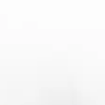
端进行观看和互动，还可以通过移动端APP随时随地参与到体
育娱乐中。这种跨平台的无缝对接，不仅提高了用户的便利
性，还让他们能够更加灵活地参与到全球体育的互动中，不受
时间和地点的限制，带来更加便捷和流畅的使用体验。
3、数据安全与隐私保护的保障
在全球范围内，数字娱乐行业的数据安全和隐私保护一直是用
户最关心的问题之一。HK体育深知这一点，平台在保障数据
安全方面投入了大量的资源。首先，HK体育通过多层次的加
密技术确保用户的个人信息和交易数据得到妥善保护。平台采
用国际领先的数据加密标准，能够有效防止黑客攻击和数据泄
露，保障每一位用户的隐私安全。
此外，HK体育还严格遵守国际隐私保护法规，特别是在欧洲
和北美市场，平台完全符合GDPR（通用数据保护条例）等隐
私保护标准。用户在使用平台时，可以清晰地看到数据收集、
使用和存储的条款，并有权随时查询和删除自己的数据。这种
透明化的管理模式，使得用户能够在享受数字娱乐的同时，放
心地使用平台，避免了隐私泄露的风险。