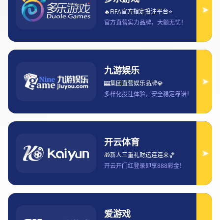
E-mail
Message
Send message