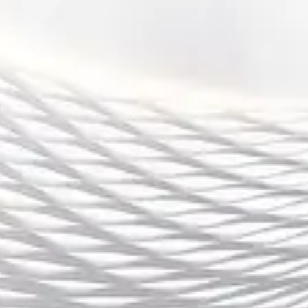
平台还通过建立完善的安全防护体系，确保所有交易和互动活
动的安全性。无论是用户进行虚拟体育竞猜还是其他支付操
作，平台都提供了多重安全验证机制，如双重身份认证和实时
监控系统，进一步提高了系统的安全性。通过这些技术和措
施，HK体育在全球范围内为用户打造了一个安全、可靠的数
字娱乐体验环境。
4、与全球体育产业的合作与创新
除了技术创新和用户体验的提升，HK体育还积极与全球体育
产业展开合作，共同推动体育的数字化转型。平台与多家国际
体育赛事组织、俱乐部和赞助商建立了深度合作关系，通过技
术赋能和平台推广，将传统体育赛事与数字娱乐结合起来，提
升了赛事的曝光度和观众的参与度。
此外，HK体育通过与体育数据公司合作，进一步优化了数据
分析服务。平台不仅提供实时比分和赛事信息，还与多个体育
数据提供商合作，分析比赛中的关键数据和趋势，为用户提供
更加深入的赛况解析。这种数据驱动的服务，满足了不同类型
用户的需求，提升了平台的专业性和娱乐性。