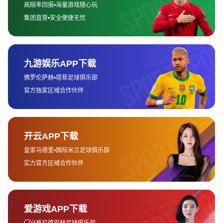
近期法国足坛转会市场呈现出明显的活跃态势，多支球队在法
国杯赛程推进过程中同步完成阵容更新，形成了集中式交易
潮。部分俱乐部利用窗口期加快补强节奏，使得整体市场热度
持续走高，交易频率明显高于往年同期。
从整体结构来看，本轮转会不仅集中在锋线与中场关键位置，
也涉及后防体系的补强调整。一些球队在防守端引入经验丰富
的球员，以提升杯赛这种高强度淘汰赛中的稳定性，这种结构
性调整成为本轮市场的重要特征。
与此同时，法国杯的赛事压力也间接推动了转会节奏的加快。
由于赛制具有单场淘汰的不可预测性，俱乐部普遍希望通过短
期引援迅速提升即战力，这使得租借交易与短合同签约数量明
显增加，市场呈现出灵活化趋势。
核心球员流动
在本轮转会动态中，多名核心球员的流动成为舆论关注焦点。
一些在联赛中表现突出的中场组织者被多支球队争夺，其技术
能力与比赛阅读能力被视为决定法国杯走势的重要因素。