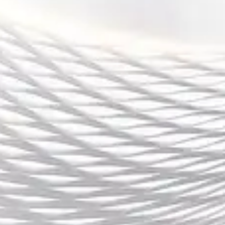
从历史规律来看，小组末轮往往成为最具戏剧性的阶段，部分
球队需要在极端压力下争取胜利，这使得比赛策略更加激进，
进球数与意外结果的概率同步上升。
同时，主客场因素在欧国联中仍然具有重要影响，尤其是在球
迷氛围浓厚的国家队主场，主队往往能在心理层面占据优势，
从而提升整体发挥稳定性。
总结：
整体来看，entity["sports_league","UEFA Nations
League","European international football competition"]正
进入一个竞争结构更加复杂的阶段，传统强队虽仍占据主导地
位，但优势正在被不断压缩。战术多样化与球员结构更新，使
得比赛结果更具不确定性，也让赛事观赏性显著提升。
DB游戏
未来的发展趋势将呈现强队稳定性与黑马爆发力并存的格局。
关键战局的细节处理、临场调整能力以及阵容深度，将成为决
定最终走向的核心因素。欧国联也因此正在成为欧洲国家队检