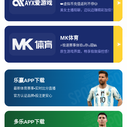
围绕Stake体育平台的线上娱乐与体
育赛事互动体验解析指南篇
本文围绕entity["company","Stake","crypto gambling
platform Stake"]体育平台的线上娱乐与体育赛事互动体验展
开系统性解析，从平台整体功能结构、赛事互动机制、娱乐体
验设计以及用户使用策略与安全管理四个维度进行深入拆解。
文章旨在帮助读者全面理解此类综合型体育娱乐平台如何在数
字化环境中融合赛事内容与互动娱乐，并通过技术与产品设计
提升用户参与感与沉浸体验。全文不仅关注平台功能层面的构
建逻辑，也延伸到用户体验与行为机制的设计思路，同时结合
行业趋势分析其发展方向，为读者呈现一个较为完整的线上娱
乐与体育互动生态图景。通过逐层剖析，可以更清晰地看到体
育娱乐数字化转型的核心路径与创新方向。
一、平台结构解析