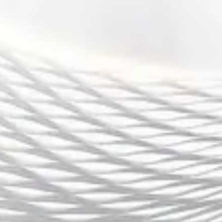
同时，平台也会提供使用引导与风险提示系统，帮助用户更理
性地参与互动内容。例如设置使用限额提醒、行为时间管理工
具等，以降低过度沉浸带来的潜在风险。
此外，数据隐私保护也是核心内容之一，通过加密传输与权限
隔离技术，确保用户信息不会在未经授权的情况下被访问或泄
露，从而提升整体信任度与平台合规性。
总结：
综上所述，entity["company","Stake","crypto gambling
platform Stake"]体育平台所代表的线上娱乐与体育赛事互动
模式，体现了数字化时代体育娱乐融合发展的典型路径。从平
台结构到互动机制，再到娱乐体验的构建，每一个环节都围绕