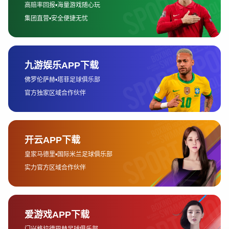
Stake体育平台的整体结构通常以“内容聚合+互动分发”为核心
逻辑，通过统一入口整合赛事直播、数据分析与娱乐模块，使
用户能够在一个界面中完成多维度体验。这种结构设计的重点
在于降低信息切换成本，让用户在浏览赛事时能够自然进入互
动场景。
在技术架构层面，该类平台往往依托高并发数据处理系统与实
时赛事数据接口，实现比分更新、赔率变化以及互动反馈的毫
秒级同步。这种实时性不仅提升了观看体验，也增强了用户对
赛事动态的参与感。
此外，平台通常还会构建模块化功能区，例如赛事推荐区、热
门互动区与个人中心数据区，通过算法对用户行为进行分析，
从而实现内容的个性化分发。这种结构让不同兴趣的用户都能
获得相对精准的内容匹配。
二、赛事互动机制
在赛事互动层面，Stake体育平台的核心目标是提升“观看即参
与”的体验感，通过多样化互动机制让用户从被动观赛转变为
主动参与者。例如实时竞猜、比分预测与动态投票等功能，都