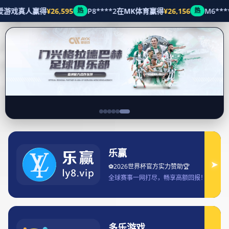
体育动态
首页
体育动态
围绕Stake体育平台的线上娱乐与体育赛事互动体验解析指南篇
留言
First name