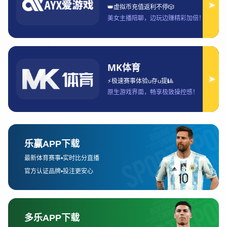
以王者体育为核心打造全新体育生态
与赛事互动娱乐平台升级解析篇
本文围绕以entity["company","王者体育","体育赛事与互动
娱乐平台"]为核心打造全新体育生态与赛事互动娱乐平台升
级展开系统解析。从整体来看，该平台正通过内容体系重构、
技术能力升级、用户互动创新以及商业模式延展四大方向，逐
步构建一个融合赛事直播、数据服务、社交互动与多元消费场
景的综合体育数字生态。文章将从生态架构、赛事升级、互动
体验与技术驱动四个层面深入剖析其发展路径与行业价值，呈
现一个从单一赛事平台向全链路体育生态平台跃迁的完整逻
辑，并探讨其对未来体育数字化产业格局的影响与启示。
一、生态体系重构
在全新体育数字化趋势下，entity["company","王者体