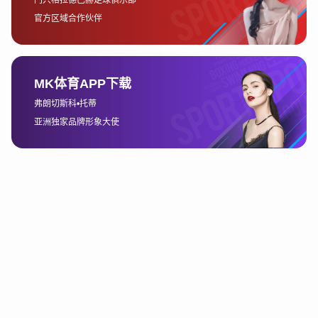
最后，鲸鱼体育通过智能算法对内容进行分层推荐，根据用户
兴趣与行为习惯精准匹配赛事资讯，使不同层级的体育爱好者
都能获得适配的信息服务，实现内容生态的个性化与精准化发
展。
互动体验升级
在互动体验升级方面，鲸鱼体育重点打造沉浸式观赛模式，通
过多屏联动与实时互动功能，让用户能够在观看赛事的同时参
与讨论与预测，打破传统观赛的单向信息接收模式，构建双向
甚至多向互动场景。
平台引入实时弹幕、赛事投票与竞猜互动机制，使用户在观看
比赛过程中能够即时表达观点与参与决策，增强观赛过程的参
与感与趣味性。这种互动方式不仅提升了用户活跃度，也强化
了社区氛围的凝聚力。
同时，鲸鱼体育构建了以兴趣为核心的体育社交体系，用户可
以围绕球队、球星或赛事建立专属讨论空间，实现体育爱好者
之间的深度连接。通过社交关系链的延伸，平台进一步增强用