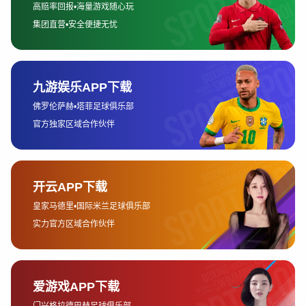
育正以创新姿态引领数字体育进入一个更加开放、智能与沉浸
的新体验时代。
赛事内容生态
鲸鱼体育在赛事内容生态建设方面，首先注重全球体育资源的
整合能力，通过建立多维度赛事信息采集系统，实现对足球、
篮球、网球等主流赛事的全覆盖。平台不仅提供赛前分析与赛
后数据，还强化实时比分与动态战报更新，使用户能够第一时
间掌握赛事进程，提升信息获取的时效性与完整性。
在内容生产层面，鲸鱼体育引入专业体育解读团队与数据分析
模型，将传统赛事报道升级为结构化、数据化与可视化并存的
内容体系。通过图表、战术分析与球员表现拆解等方式，让用
户在阅读资讯的同时获得更深层次的赛事理解，增强内容的专
业性与可读性。
此外，平台积极拓展原创内容生态，鼓励体育评论、赛事预测
与深度分析内容的持续产出，形成多元化内容供给结构。用户
不仅是内容的接收者，也可以成为内容的参与者与创造者，从
而推动整个赛事生态的活跃度不断提升。