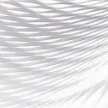
英超进球集锦燃情瞬间全场高能进球回顾震撼视
阿斯顿维拉对阵意大利让球推荐分析赛前走势与
地址: