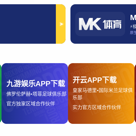
一、实时比分体系
在现代足球信息传播体系中，实时比分系统已成
entity["sports_league","La Liga","
集技术，将场上事件以秒级甚至毫秒级速度同步
实时比分系统依赖于多点数据输入，包括场馆传
过整合后进入数据处理中心，再通过算法进行标