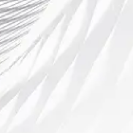
觉盛宴经典对决再现
投注技巧解析精选指南