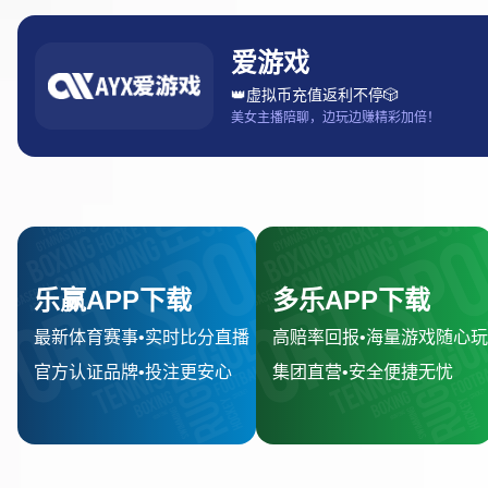
S
e
n
d
m
e
s
s
a
g
e
Send message