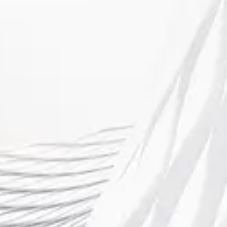
","Spanish football club"]，其数据模型呈现出明显差异，这些差
等方面。
能力，例如预测比赛胜率或球员潜在贡献值，从而为教练制
，通过量化球员表现来判断其适配性与潜在价值，使俱乐部
iga","Spanish top football league"]的电脑即时比分系
据采集、分析与决策支持于一体的复杂信息体系。它通过实
方式。
，实时比分与数据分析将更加智能化与预测化，不仅服务于
推动足球运动进入全面数字化时代。