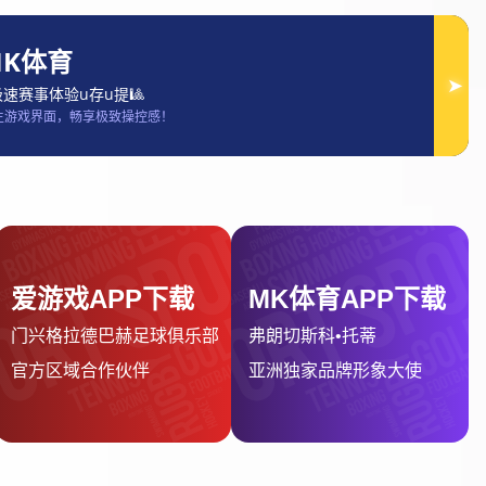
用户行为分析与兴趣建模，实现内容的精准触达。这种数据
增强了内容消费的转化效率，使数字娱乐体验更加个性化与
据安全与数字资产管理提供了保障。在多层技术体系支撑
高扩展性的技术生态，为未来业务拓展奠定坚实基础。
建
能力。entity["company","8博","数字娱乐平
户群体，形成多方共赢的生态结构，推动平台从单点服务向系
，通过开放接口与激励机制，激发内容生产活力。这种开放
平台的持续创新能力。