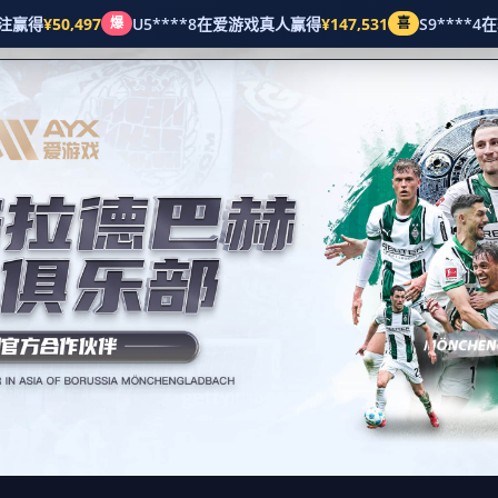
介绍DB多宝游戏
项目展示
项目展示
示
8博引领数字娱乐新生态探索平台创新发展与