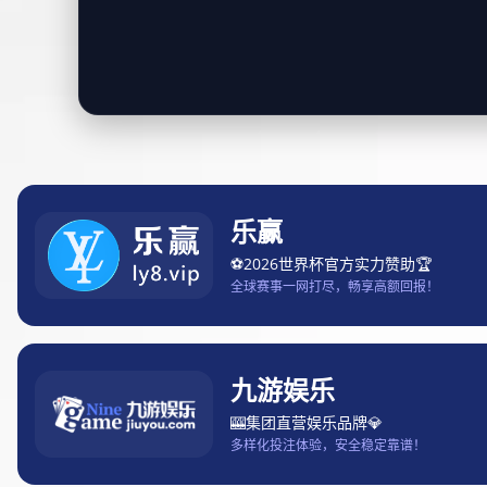
留言
First name
E-mail
Message