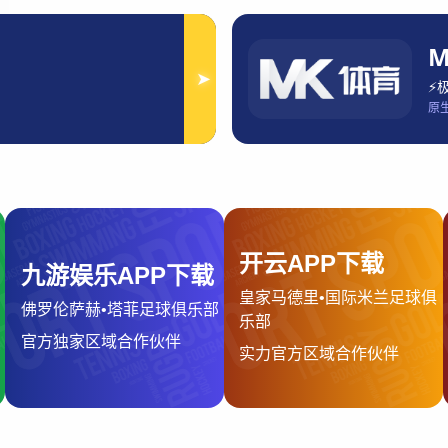
应能力。
同时，平台在算法推荐机制方面不断优化，通过
驱动的分发模式，不仅提高了用户停留时长，也
沉浸式。
此外，区块链与安全加密技术的引入，为平台数
下，8博逐步构建起一个高可靠性、高安全性与
二、生态体系协同构
数字娱乐平台的核心竞争力不仅在于技术，更在于生态协同
台"]通过整合内容创作者、服务提供商与用
统化生态转型。
在内容生态方面，平台不断吸引优质创作者入驻
式生态模式，使内容供给更加多元化，也增强了