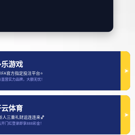
生态探索平台创新发展与未
,"数字娱乐平台"]引领数字娱乐新生态探索平台的创新发展与未来趋势
体验升级以及未来趋势演化四个维度进行深度解读。随着数
从单一内容供给向多元化生态运营转型。8博在这一过程
步构建起以内容、服务与交互为核心的综合数字娱乐体系。
来发展方向进行前瞻性研判，为理解数字娱乐产业升级路径
破
驱动力。entity["company","8博","数字娱乐
工智能领域的投入，不断提升内容分发与用户匹配效率，从而
使其在高并发场景下仍能保持稳定运行，并提升整体系统响