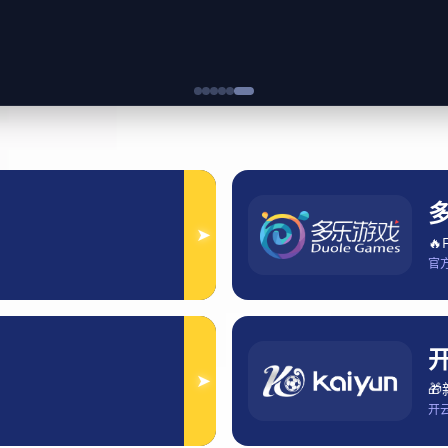
8博引领数字娱乐新
来趋势分析深度报告
本文围绕entity["company","8博"
展开系统性分析，从技术驱动、生态构建、用户
字经济与娱乐产业的深度融合，平台型企业正在
中，通过技术创新与场景融合不断拓展边界，逐
本文将全面梳理其发展逻辑与行业价值，并对未
提供参考。
一、技术驱动创新突
在数字娱乐快速演进的背景下，技术已成为平台发展的核心
平台"]通过持续加大在云计算、大数据与人
构建更具智能化的服务体系。技术底座的强化，