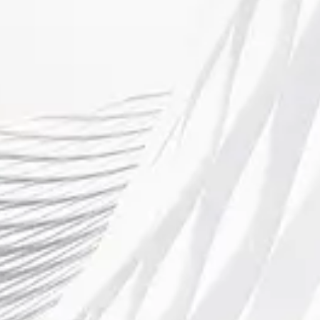
","数字娱乐平台"]在数字娱乐新生态构建过程中，通过技术创新、生
潜力。其以技术为底座、以生态为核心的发展路径，为行业
智能化、融合化方向持续演进。
扩展，数字娱乐行业将进入更高质量的发展阶段。8博若能
球数字娱乐竞争格局中占据更加重要的位置，并引领行业迈
方式
时代推动体育产业升级发展