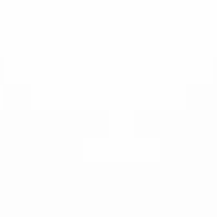
与此同时，商业生态的拓展也在同步推进。通过
务等多个领域，实现资源共享与价值共创，从而
三、用户体验全面升
在数字娱乐竞争日趋激烈的环境下，用户体验成为平台发展
娱乐平台"]通过多终端协同与界面优化，不