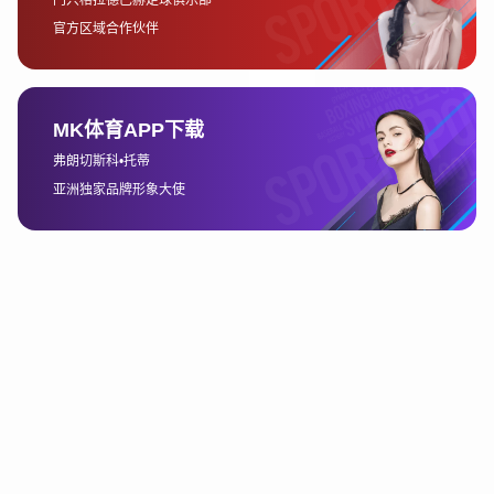
奠定了基础。
此外，平台还提供了一系列辅助功能，例如智能推送、历史数
据查询和赛事预测工具。智能推送能够根据用户的投注偏好推
荐相应的赛事，历史数据查询则方便用户分析球队近期表现，
预测工具则结合历史数据与概率模型给出可能的赛事走势。这
些功能共同构建了一个集信息、分析与操作于一体的完整生
态。