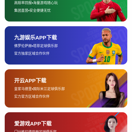
挖掘有价值的预测信息；最后，讨论平台的风险控制与长期盈
利策略，帮助用户在追求收益的同时，降低不必要的风险。全
文在逻辑上环环相扣，既有理论指导，又有实操建议，为希望
在财神体育上实现科学投注与理性投资的用户提供系统化、实
用性极强的参考。
1、平台功能与操作解析
财神体育作为一款综合性体育投注平台，其核心优势在于操作
界面简洁直观，同时功能模块齐全。用户可以通过平台快速浏
览赛事信息、赔率变化及即时比分，从而形成初步的投注判
断。平台还提供了多样化的赛事选择，从足球、篮球到网球、
电竞等，覆盖面广，使得不同兴趣的用户都能找到适合的投注
项目。
在操作层面，财神体育特别注重用户体验。例如，首页界面将
热门赛事和推荐赛事进行了智能排序，用户无需频繁搜索即可
获取关键信息。此外，平台支持多终端同步，无论是PC端还
是移动端，数据更新速度几乎同步，确保用户在投注时能够获
取最及时的赛况与赔率变化。这种高效的信息同步为科学投注