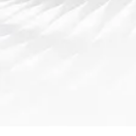
策略提供了丰富素材。通过定期回顾投注结果、分析成功与失
败的原因，用户可以逐步完善自己的投注方法，提高长期盈利
概率，实现理性而稳健的投资。
总结：
通过对财神体育的全面解析，可以看出平台不仅提供了丰富的
赛事信息和数据分析工具，还通过智能化功能和操作优化为用
户打造了科学、高效的投注环境。从平台功能、投注策略、数
据分析到风险管理，文章系统地梳理了用户在实际操作中需要
关注的核心环节，使读者能够形成完整的知识体系。
综上所述，科学的投注不仅依赖对赔率和数据的理解，更需要
理性的资金管理和长期策略优化。财神体育提供的多样化工具
和数据支持，为用户实现理性投资和长期盈利提供了坚实基
础。掌握本文的分析方法和策略，用户将能够在复杂多变的体
育市场中做出更加明智的决策，从而在投注中获得稳定且可持
续的收益。
---