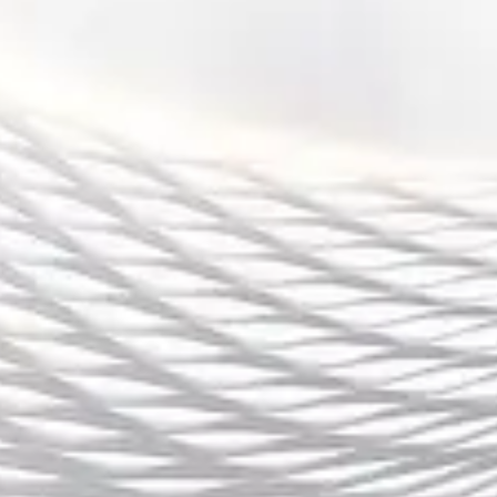
制。组合投注不仅要求对赛事有精准的判断，也需要对资金进
行动态管理，以防止过度集中带来的风险。
3、赛事数据深度分析
数据是现代体育投注的核心。财神体育提供了丰富的赛事数
据，包括历史战绩、球员状态、球队阵容以及赛程分析等。通
过对这些数据进行深入分析，用户能够发现隐藏在表面信息背
后的规律，从而制定更精准的投注方案。例如，通过分析历史
战绩，可以了解某支球队在特定场地、特定对手下的表现趋
势，为预测胜负提供科学依据。
球员状态也是影响比赛结果的重要因素。平台通过统计球员近
期的出场时间、进球/助攻数据、伤病情况等，为用户提供了
判断球队战力的重要依据。例如，如果关键球员缺阵，球队整
体实力可能下降，从而影响比赛赔率和结果。对球员状态的持
续跟踪分析，有助于用户在投注中抓住潜在机会。
此外，数据可视化功能使复杂的数据更加直观易懂。通过折线
图、柱状图以及热力图等形式，用户可以快速识别趋势、发现
异常值。例如，通过热力图可以看到某支球队在主场和客场的