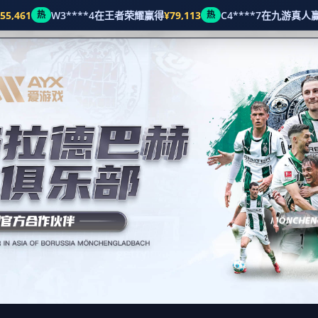
介绍DB多宝游戏
项目展示
项目展示
展示
NG体育助力全民健身打造专业化运动平台