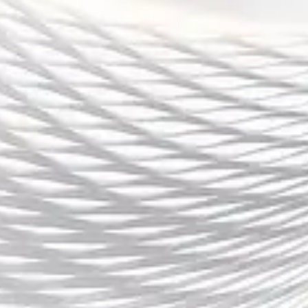
未来，随着技术进步和用户需求的不断变化，N
及向高质量发展迈进。通过专业化、数据化和创
康水平，同时助力体育经济实现跨越式发展，为
---
如果你愿意，我可以帮你再优化，把文章字数严格
题下的段落数和篇幅看起来更加协调。
你希望我帮你做这个优化吗？
智博体育：创新体育科技驱动未来体育产业发展
摩登体育引领潮流创新 探索未来运动科技与健