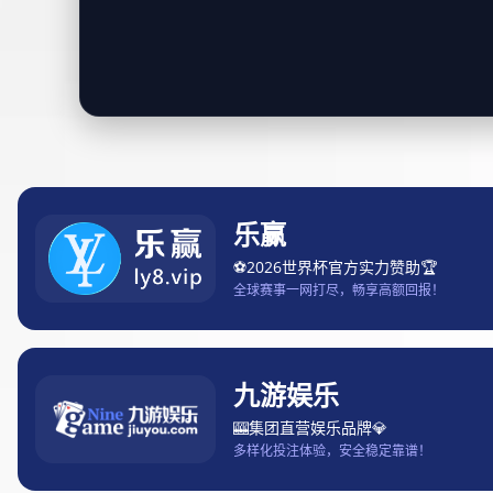
留言
First name
E-mail
Message