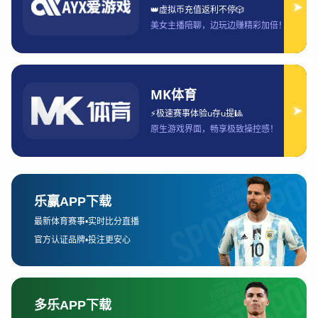
免费足球资讯全攻略每日情报分析赛
前预测实时分享深度解读投注技巧
文章摘要的内容：本文以“免费足球资讯全攻略每日情报分析
赛前预测实时分享深度解读投注技巧”为核心主线，系统梳理
了现代足球资讯获取、分析与应用的完整路径。文章从资讯来
源整合、每日情报分析方法、赛前预测思路以及投注技巧与风
险控制四个方面展开，力求帮助读者在信息爆炸的环境中，建
立清晰、高效且理性的足球分析框架。通过对免费资源的甄别
与组合、对数据与情报的多维度解读、对比赛走势的前瞻判
断，以及对投注技巧的科学理解，读者不仅能够提升对足球比
赛的认知深度，还能在实践中避免盲目跟风和情绪化决策。全
文强调“长期视角”“理性分析”和“持续学习”的重要性，旨在为广
大足球爱好者和数据分析型玩家提供一份兼具实用性与思考价
值的参考指南。