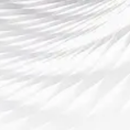
度指南
法甲精彩赛事视频直播全程回放与最新战况分析
找到我们:
P: 13659630025
地址:
亳州市项祥星域388号