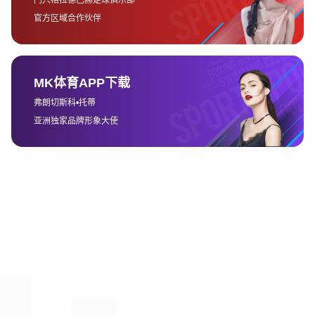
二、每日情报分析
每日情报分析是连接资讯与决策的重要桥梁。通过对当天比赛
相关信息的系统梳理，可以提前发现潜在的关注点，比如阵容
轮换、战意变化或外界环境因素，这些往往会对比赛走势产生
直接影响。
在情报分析过程中，时间维度尤为重要。赛前数天的情报更多
反映整体趋势，而临近开赛的消息则更具实战价值。将不同时
间段的信息进行对比，有助于判断哪些变化是真实有效的，哪
些只是市场噪音。
同时，每日情报分析需要保持记录和复盘习惯。通过持续记录
判断依据与实际结果，逐步修正分析模型，可以让个人对情报
的敏感度不断提升，从而形成更稳定的分析节奏。
三、赛前预测思路
赛前预测并不是简单地猜胜负，而是一个综合评估的过程。球
队实力对比只是基础，更重要的是理解比赛背景，包括积分形