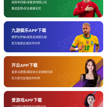
一、免费资讯整合
在足球分析体系中，免费资讯是最基础也是最关键的一环。当
前网络平台众多，赛事信息、伤停消息、赔率变化、专家观点
随处可见，但信息的数量并不等同于信息的质量。学会筛选权
威、稳定且更新及时的免费足球资讯来源，是建立分析优势的
第一步。
DB多宝游戏
优质的免费足球资讯通常具备几个特征：一是数据来源清晰可
靠，二是更新频率与比赛节奏高度匹配，三是内容呈现相对客
观中立。通过长期观察和比对，逐渐形成自己的“常用资讯
池”，可以有效减少无效信息的干扰。
此外，资讯整合并非简单的堆砌，而是要建立逻辑关联。例如
将球队基本面、近期状态与赛程压力结合起来看，再辅以市场
动态和舆论倾向，这样的整合方式更有助于形成有价值的判
断，而不是被单一观点牵着走。