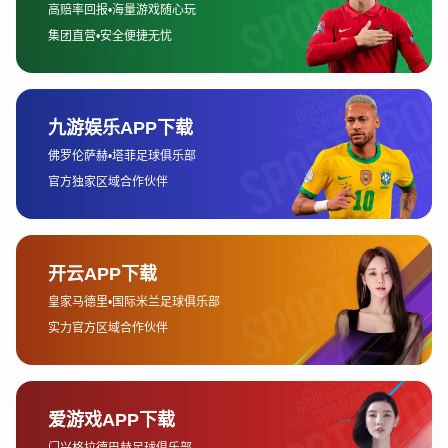
1、世俱杯豪门对决魅力
世俱杯最大的看点之一，便是不同大洲顶级俱乐部之间的直接
较量。欧洲豪门的成熟体系、南美劲旅的技术流派、亚洲与非
洲冠军的拼搏精神，在同一舞台上交汇碰撞，形成极具观赏性
的足球盛宴。中文高清直播将这些豪门对决完整呈现，使球迷
无需亲临现场，也能感受到世界足球的多元魅力。
豪门球队之间的较量往往代表着当今足坛的最高水平。无论是
明星球员的个人能力展示，还是教练团队在战术层面的博弈，
世俱杯都堪称一部“足球百科全书”。通过全程直播，观众可以
完整观看比赛节奏的起伏变化，而不是碎片化地了解赛果，从
而真正读懂一场豪门之战的内在逻辑。
此外，世俱杯还承载着俱乐部荣誉与历史地位的象征意义。对
很多球队而言，这不仅是一场比赛，更是一种全球认可。中文
高清直播让中国球迷能够同步见证历史时刻，在关键进球或夺