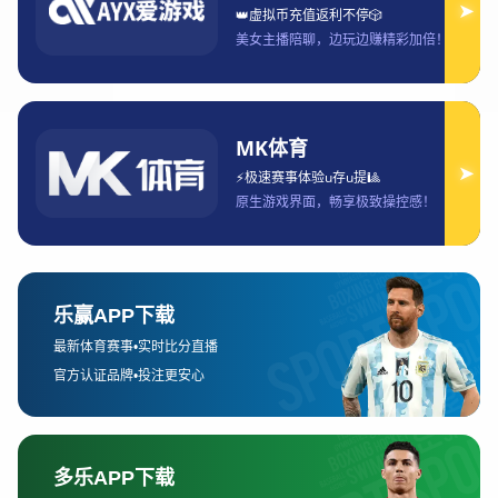
世俱杯中文高清直播全程呈现豪门对
决精彩瞬间不容错过实时观赛体验
文章摘要的内容： 世俱杯作为全球俱乐部足球最高水准的巅
峰赛事之一，汇聚了来自各大洲的冠军豪门，承载着无数球迷
的热情与期待。而“世俱杯中文高清直播全程呈现豪门对决精
彩瞬间不容错过实时观赛体验”，正是当下球迷关注的核心焦
点。通过中文解说与高清直播技术的深度结合，观众不仅可以
跨越地域限制，第一时间沉浸在绿茵场的紧张氛围之中，还能
在流畅、清晰、专业的观赛环境里，捕捉每一次关键进攻、每
一个决定胜负的瞬间。本文将从赛事魅力与豪门对决、中文解
说带来的沉浸体验、高清直播技术的全面升级，以及实时观赛
互动与情感共鸣四个方面，对世俱杯中文高清直播的独特价值
进行系统阐述。通过多维度解析，展现这种观赛方式如何重新
定义球迷的观看体验，让精彩不再错过，让激情全程在线。