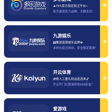
First name
E-mail
Message
Send message