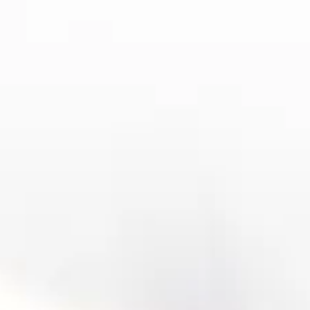
清晰的画质可以真实呈现球员的动作细节、草皮纹理以及观众
席的热烈氛围，让比赛画面更具临场感。中文高清直播让球迷
仿佛置身球场，看得清、看得真。
DB游戏
多机位切换和慢动作回放，是高清直播的重要组成部分。通过
不同视角的切换，观众能够从多个角度审视关键进球或争议判
罚，而慢动作回放则帮助球迷更好地理解技术动作和比赛细
节，避免错过任何精彩瞬间。
在网络与设备不断升级的背景下，高清直播的流畅度也得到了
显著提升。稳定的信号传输减少了卡顿和延迟，使实时观赛成
为真正的“实时”。这种技术保障，让世俱杯的每一分钟都值得
期待。
4、实时观赛互动价值
实时观赛不仅是“看”，更是一种互动体验。通过中文高清直播
平台，球迷可以在观看比赛的同时参与讨论，与其他观众分享
观点和情绪。这种互动性让世俱杯不再是孤立的个人体验，而