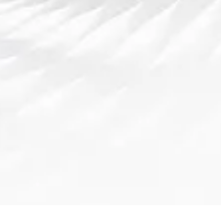
找到我们:
P: 13659630025
地址:
亳州市项祥星域388号