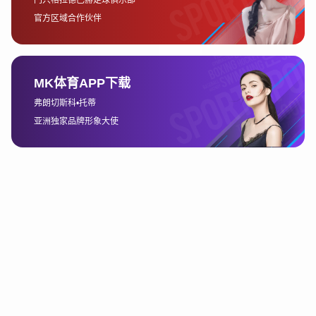
然在常规赛中他偶尔会出现状态波动，但在季后赛中，他总能
迎难而上，带领战队走向胜利。相较之下，TES的Knight则是
一个稳定的核心，长期以来都保持着非常高的竞技水准，他的
发挥对于TES来说至关重要。
选手状态的波动往往决定了战队能否保持竞争力。一些选手在
常规赛中的表现较为出色，但在季后赛的压力下可能会出现失
误，这就要求教练组和管理层不断调整战术，最大限度地激发
选手的潜力。与此同时，一些年轻选手的崛起，也让比赛变得
更加不确定。比如BLG的选手Crisp和Bin的组合，展现了非常
强大的默契与个人能力，可能会成为黑马战队的关键力量。
因此，选手的状态和发挥将直接影响整个战队的表现，而在赛
季的关键时刻，谁能稳定发挥，谁就有更大的机会笑到最后。
3、战队管理与战术调整
战队的管理和战术调整能力在高水平的比赛中同样起着至关重