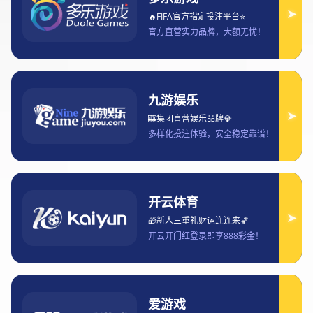
E-mail
Message
Send message