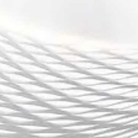
的表现不仅仅依赖于选手和教练组的努力，粉丝的支持同样给
予战队巨大的动力。强大的粉丝后援往往能够在关键时刻鼓舞
选手的士气，提升他们的战斗意志。尤其是在直播平台上，粉
丝们的热情往往能够通过弹幕、社交媒体等途径，向选手传递
无形的力量。
例如，RNG和EDG的粉丝群体历来被认为是LPL赛区最为庞大
和忠诚的，尤其在战队遇到困境时，粉丝们的支持和鼓励常常
能让战队反弹。这种强大的粉丝文化，不仅为战队带来了更多
的经济支持，也形成了战队内外的一种凝聚力。而这种凝聚
力，在赛季的关键时刻，往往会发挥决定性的作用。
此外，一些新兴战队的粉丝群体同样不容忽视。BLG、JDG等
战队的粉丝支持逐渐增加，这也成为了他们不断成长的动力之
一。可以预见，随着赛事的进一步发展，粉丝对战队的支持将
继续影响比赛的走势，最终可能成为决定谁能笑到最后的关
键。
总结：
综上所述，谁能笑到最后赢得本赛季LPL联赛冠军，仍然是一