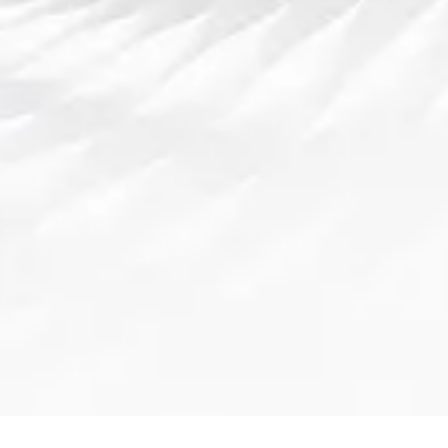
探索AG百家乐论坛在大陆的影响力与发展趋势分析
找到我们:
P: 13659630025
地址:
亳州市项祥星域388号