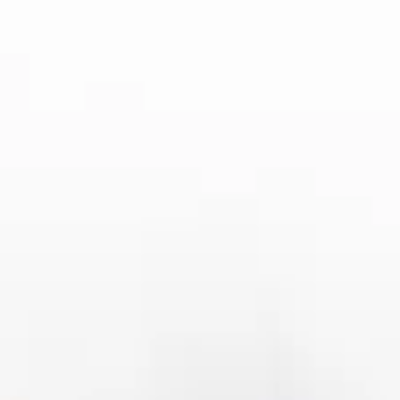
些创新的娱乐方式，九州酷游体育CN平台不断提升用户的沉
浸感，成功吸引了大量忠实用户。
3、完善的用户体验与平台服务
在用户体验方面，九州酷游体育CN平台秉持着“用户至上”的原
则，致力于为用户提供无缝、流畅的体验。平台的界面设计简
洁直观，用户可以轻松找到自己感兴趣的赛事或娱乐内容。无
论是新用户还是老用户，都能够快速上手，享受到便捷的服
务。
此外，九州酷游体育CN平台还针对不同的用户群体，提供个
性化的服务。例如，平台通过大数据分析用户的观看历史和兴
趣偏好，推送定制化的赛事推荐，使得用户能够轻松找到自己
喜爱的内容。平台还支持多语言切换，方便全球用户使用，提
升了平台的国际化水平。
在技术层面，九州酷游体育CN平台采用了先进的技术架构，
确保了赛事直播的高质量和流畅性。平台的视频播放界面支持
高清画质，并且提供了稳定的直播信号，保证用户在观看赛事