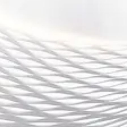
时没有卡顿或延迟的情况发生。除此之外，平台还为用户提供
了丰富的后续服务，包括赛事回放、精彩集锦等，进一步提升
了平台的用户体验。
4、强大的技术支持与安全保障
九州酷游体育CN平台在技术方面的投资也值得关注。平台依
托先进的云计算、大数据等技术，构建了一个高效、稳定的系
统架构。无论是赛事数据的实时更新，还是视频内容的流畅播
放，都得益于平台强大的技术支持。
为了确保用户的娱乐体验，九州酷游体育CN平台还在系统安
全方面做了大量投入。平台采用了多重安全防护措施，包括数
据加密、账户保护等，确保用户的个人信息和资金安全。对于
涉及到线上支付和赛事竞猜等功能，平台通过第三方支付平台
进行结算，进一步增强了平台的安全性和可信度。
DB多宝游戏
同时，九州酷游体育CN平台还非常注重系统的稳定性。在全
球范围内，平台的服务器分布广泛，保证了用户无论身处何
地，都能享受到快速、稳定的服务。此外，平台还定期进行系