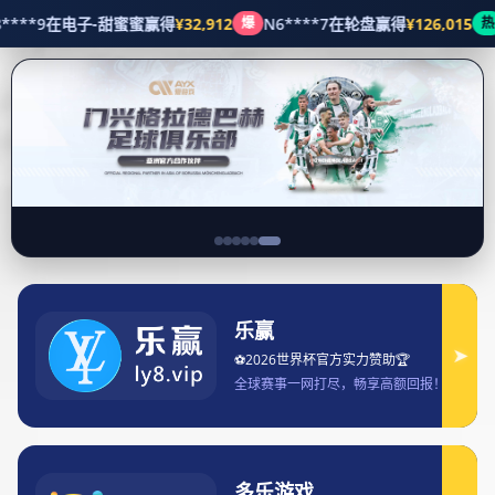
体育动态
首页
体育动态
九州酷游体育CN平台全面解析：优质赛事与多样化娱乐体验引
领潮流
留言