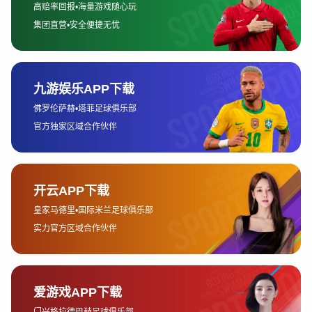
涵盖了包括足球、篮球、网球、电子竞技等多个体育领域的赛
事，无论是传统体育赛事还是新兴的电子竞技，九州酷游体育
CN平台都能提供丰富的内容供用户选择。无论是全球顶级赛
事，还是本土赛事，用户都能在平台上找到自己感兴趣的内
容。
在赛事的选择上，九州酷游体育CN平台不仅重视传统体育赛
事的传播，也紧跟时代潮流，逐渐增加了电子竞技、虚拟足球
等新兴赛事的内容。特别是在电竞赛事方面，平台通过与各大
电竞俱乐部的合作，为用户带来一系列高质量的电竞赛事直播
及竞猜活动。这些新兴的赛事形式吸引了大量年轻用户的加
入，也极大丰富了平台的娱乐性。
此外，平台还不断提升赛事的多样性和全球覆盖范围。九州酷
游体育CN平台为全球用户提供实时的赛事直播和赛事回放服
务，用户可以根据自己的兴趣和时区选择观看内容。这种高度
个性化的赛事选择，满足了不同用户的需求，也使得平台的用