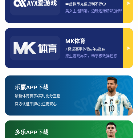
九州酷游体育CN平台全面解析：优
质赛事与多样化娱乐体验引领潮流
随着体育产业的快速发展，越来越多的平台开始崭露头角，其
中九州酷游体育CN平台凭借其优质赛事内容和多样化娱乐体
验，逐渐成为了行业的佼佼者。本文将从四个方面对九州酷游
体育CN平台进行全面解析，探讨其如何通过丰富的赛事资
源、创新的娱乐方式、完善的用户体验及强大的技术支持，引
领体育娱乐平台的发展潮流。在分析过程中，我们将详细阐述
平台的特点以及它如何吸引用户并提升用户粘性。本文旨在为
广大用户和业内人士提供一个深入了解九州酷游体育CN平台
的机会，全面解析其优势和前景。
1、丰富多样的赛事资源
九州酷游体育CN平台的赛事资源是其最大的亮点之一。平台