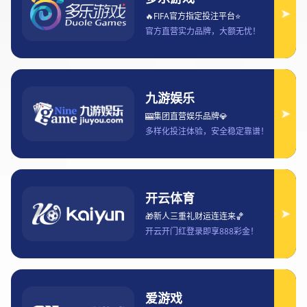
First name
E-mail
Message
Send message