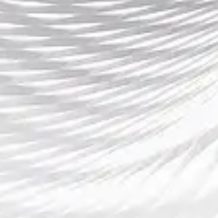
统优化和更新，及时修复可能存在的漏洞，确保用户在使用过
程中能够享受到无忧的体验。
总结：
九州酷游体育CN平台凭借其丰富多样的赛事资源、创新的娱
乐方式、完善的用户体验以及强大的技术支持，成功吸引了大
量用户，并在激烈的市场竞争中脱颖而出。平台不仅为用户提
供了高质量的赛事内容，还通过互动玩法和社交化设计，提升
了用户的娱乐体验和平台粘性。
随着体育行业和娱乐行业的不断融合，九州酷游体育CN平台
未来有望进一步扩大其市场份额，吸引更多的用户加入。平台
的持续创新和用户体验优化，将会是其在未来竞争中持续发展
的关键。九州酷游体育CN平台无疑将在体育娱乐行业的未来
发展中发挥越来越重要的作用。
ku娱乐城下载官网注册与优惠活动详细介绍及常见问题解答