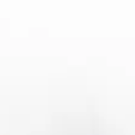
理解比赛，提高观看赛事的参与感和体验感。
此外，GG体育重视用户社区价值，通过建立更加开放、多元
的互动环境，促进体育文化交流。平台通过增强用户之间的联
系，让体育爱好者不仅是资讯接收者，也是赛事内容传播者和
参与者，进一步推动体育生态的良性发展。
3、科技赋能平台智能发展
科技创新是推动体育产业发展的重要力量，也是GG体育打造
专业赛事互动平台的重要支撑。平台积极应用数字化技术，对
体育资讯生产、赛事服务以及用户体验进行全面优化，提高整
体运营效率和服务水平。
人工智能、大数据等技术的发展，为体育资讯行业带来了新的
可能。GG体育通过数据分析能力，对用户兴趣、赛事热点以
及内容趋势进行深入研究，从而提供更加精准的信息推荐服
务，让用户能够快速获取符合自身需求的体育内容。
在平台建设过程中，GG体育不断强化技术基础，通过智能化
系统提升赛事信息处理能力。技术手段不仅提高了资讯传播效