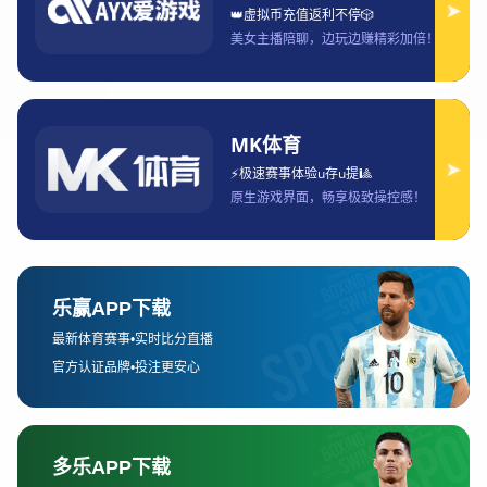
GG体育引领体育资讯新趋势打造专
业赛事互动平台助推行业发展
摘要：随着数字化技术不断融入体育产业，体育资讯传播、赛
事互动体验以及用户服务模式正在迎来全新的发展阶段。GG
体育以专业化、智能化、互动化的发展理念，积极探索体育资
讯领域的新趋势，通过打造多元化赛事互动平台，为广大体育
爱好者提供更加及时、精准、丰富的赛事内容服务。平台不仅
关注赛事信息的高效传播，更注重用户参与感与体验感的提
升，通过技术创新、内容优化以及生态建设推动体育行业持续
升级。本文将围绕GG体育引领体育资讯新趋势、打造专业赛
事互动平台以及助推行业发展三个核心方向展开分析，从资讯
创新、互动体验、技术赋能、行业价值四个方面深入探讨其发
展模式与未来影响，展现数字体育时代下专业平台如何连接用
户、赛事与产业资源，为体育行业注入新的活力与发展动力。