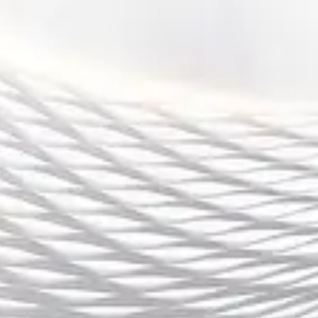
此外，专业教练、体育社会指导员和健康管理专家的参与，也
进一步提升了全民健身服务水平。他们通过面对面指导和线上
答疑，帮助群众建立科学运动观念，养成长期坚持锻炼的良好
习惯。
DB多宝游戏
四体育文化塑造健康生活
体育不仅是一种锻炼身体的方式，更是一种积极向上的生活态
度。四季体育通过丰富多彩的体育文化活动，将健康理念融入
群众日常生活，推动形成全民参与、全民共享的健身氛围。
各类体育赛事和群众活动成为传播体育文化的重要载体。从社
区运动会到大型马拉松赛事，从亲子运动会到企业团建活动，
丰富多样的活动形式增强了群众参与感和归属感，让运动成为
社交和交流的重要平台。
体育精神所倡导的拼搏进取、团结协作和坚持不懈，也在潜移
默化中影响着人们的生活方式。通过参与体育运动，人们不仅
能够增强体魄，还能培养积极乐观的人生态度，提高面对挑战