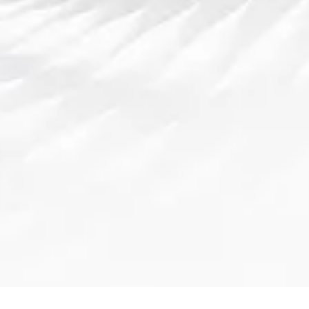
半岛体育聚焦全球赛事热点打造沉浸式观赛与互动娱乐新平台
如意体育全面解析体育赛事发展趋势与全民健身新机遇
找到我们:
P: 13659630025
地址:
亳州市项祥星域388号