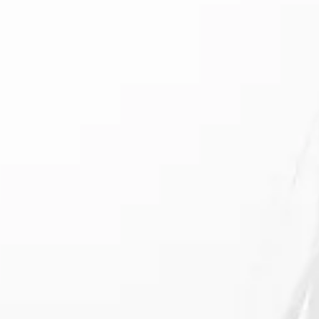
垫底的几支球队分差微弱，每一轮比赛都可能改变命运。本
在攻防两端全力以赴，场面火爆异常。
路争取宝贵时间；也有球队在最后阶段连入两球完成逆转，
依旧胶着，任何松懈都可能付出沉重代价。球队不仅要提升
回暖，新援迅速融入体系，成为改变比赛走势的关键力量。
路充满变数。随着赛季深入，保级区的每一场比赛都将成为
精妙配合、个人突破以及定位球战术轮番上演，为球迷奉献
世界波往往瞬间点燃全场气氛，也改变了积分榜的排列顺
团队配合。边路传中与中路包抄的默契衔接，使得进攻更加
体现出球员的个人能力与战术执行力。最新比分背后，是无