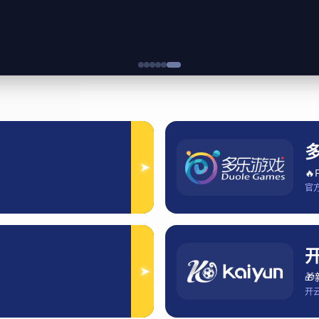
西甲最新比分：各队
进球回顾
文章摘要：本轮西甲联赛战火再燃，豪门劲旅与
形势随之风云变幻。从争冠集团的针锋相对，到
比赛都牵动着球迷的心弦。无论是关键先生在最
博弈下的攻防转换，都让本轮赛事充满看点。本
态势、保级区生死鏖战以及精彩进球与战术亮点
激情瞬间与排名震荡，带您全面感受西甲赛场的
争冠格局再起
在本轮西甲焦点战中，传统豪门之间的对决再次
场平局或一粒失球都可能左右争冠走势。榜首球
顽强拼搏缩小分差，令冠军归属悬念重生。最新