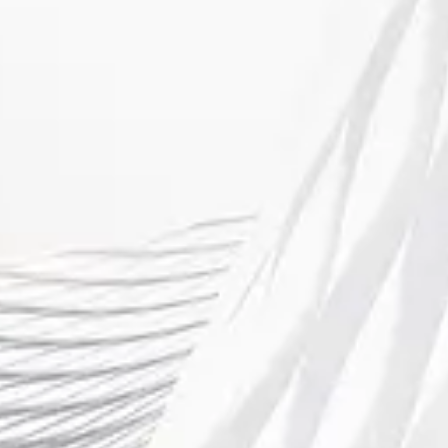
扑救不仅挽救球队于危难之中，也为比赛增添戏剧性。攻防
每一粒进球、每一次扑救，都在书写本赛季的精彩篇章。
多线并进的激烈格局。争冠集团的拉锯战、欧战席位的白热
赛的核心看点。积分榜的细微变化，不仅反映球队实力对
愈发关键。无论是豪门冲冠，还是中游突围，抑或弱旅求
，未来的比赛仍将充满悬念与激情，西甲联赛的精彩篇章也
读