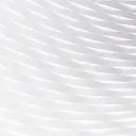
找到我们:
P: 13659630025