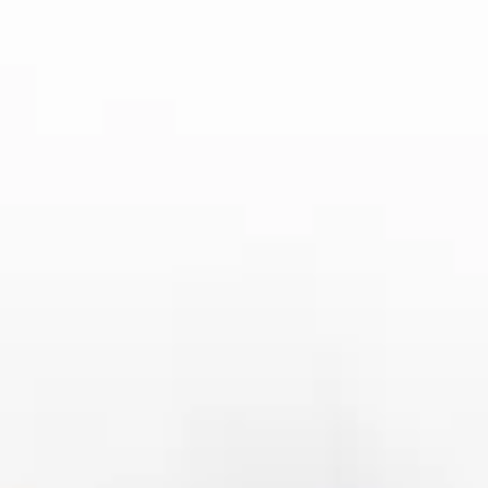
在体育娱乐产业中，消费体验是吸引用户和提升品牌价值的关
键。百盈体育通过深入研究用户行为，针对不同消费群体提供
个性化服务。例如，为年轻用户设计互动性强、趣味性高的线
上赛事平台，为家庭用户打造亲子运动活动专区，满足多样化
需求。
多渠道服务体系的建设，使百盈体育能够提供一体化体验。从
赛事购票、线上直播、社交互动到线下参与，企业通过无缝连
接的服务链条，增强了用户体验的连续性与丰富性。同时，会
员制度和积分奖励机制进一步激发用户粘性和参与热情。