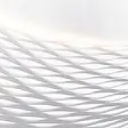
此外，百盈体育积极引入文化元素和社交互动设计。例如，通
过赛事周边商品、粉丝社群和主题活动，将用户从单纯的观赛
者转变为参与者和社区成员。这种体验升级不仅提升了用户满
意度，也拓宽了品牌价值的传播渠道，为体育娱乐产业的商业
模式创新提供了实践样本。
4、国际化发展战略
全球化是体育娱乐产业长期发展的重要趋势。百盈体育在国际
市场的布局体现了其战略前瞻性。企业通过跨境合作、海外赛
事投资及国际品牌联盟，不仅提升了自身在全球市场的影响
力，也为国内体育娱乐产业的对外开放提供了示范。
在具体操作中，百盈体育注重文化差异与市场特点的研究，针
对不同国家和地区的用户偏好制定本地化运营方案。例如，在