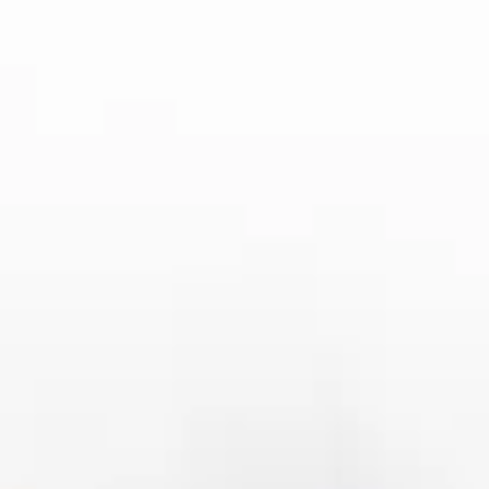
曲线可以看到，这些球队往往在赛季中后段发力，凭借更充沛
的体能和更激进的战术，逐渐缩小与传统强队的差距。这种趋
势让欧冠竞争更加开放。
综合来看，豪门走势不再是单线条的强势推进，而是在数据起
伏中体现出调整与博弈。高清排名的持续更新，使这种变化被
清晰捕捉，也为判断其未来表现提供了依据。
3、晋级前景数据解读
晋级前景的判断，是欧冠分析中最受关注的部分。高清排名结
合概率模型，可以对各队出线或晋级的可能性进行量化呈现。
例如通过积分需求、剩余赛程强度和主客场分布，计算球队进
入下一阶段的概率区间。
在小组赛阶段，数据解读尤为关键。某些球队虽然暂居小组第
二，但剩余赛程对手较弱，其晋级概率反而高于暂列第一却赛
程艰难的球队。排名与赛程数据的结合，避免了单纯看名次带
来的误判。
进入淘汰赛后，晋级前景分析更加注重细节数据。两回合制