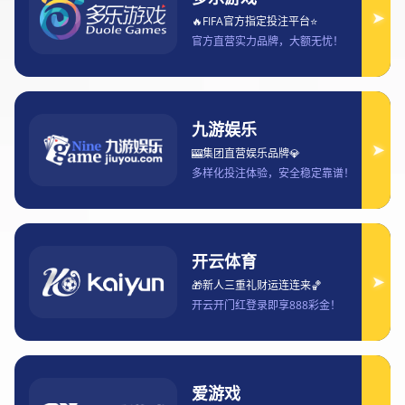
First name
E-mail
Message
Send message