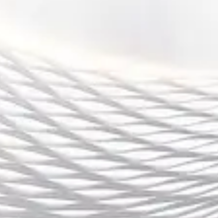
下，客场进球能力、防守稳定性以及替补深度，都会通过数据
模型反映在晋级预测中。这些指标帮助球迷理性看待“强强对
话”的胜负走向。
总体而言，数据解读让晋级前景从主观判断转变为相对客观的
分析过程。虽然足球依旧存在不确定性，但高清数据显著提高
了预测的可信度和讨论的深度。
4、数据驱动观赛升级
高清欧冠排名与实时数据更新，正在改变球迷的观赛方式。过
去，球迷更多依赖赛后报道和简单积分榜，如今则可以在比赛
进行中，通过多屏数据了解全局形势。这种信息密度的提升，
使观赛体验更加立体。
数据驱动还推动了内容解读的专业化。媒体和分析平台基于实
时排名与深度数据，快速产出战术解读和走势分析，帮助普通
球迷理解复杂的比赛进程。这种“即时分析”缩短了专业与大众
之间的距离。
同时，数据的普及也提升了讨论质量。球迷在交流时，不再仅