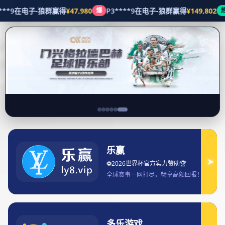
体育动态
首页
体育动态
以权威CBA平台为核心打造专业篮球数据与赛事服务新高地
留言
First name