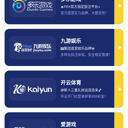
E-mail
Message
Send message