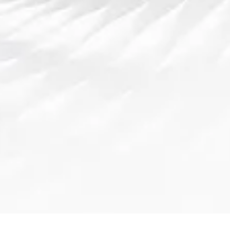
间回顾
找到我们:
P: 13659630025
地址:
亳州市项祥星域388号