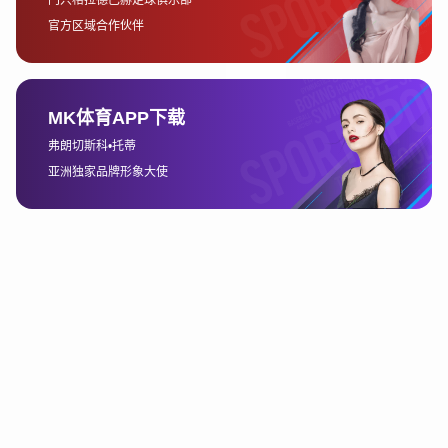
二、数据结构解析
从数据角度观察，本赛季西甲的进攻效率呈现两极分化。顶级
球队的预期进球（xG）与实际进球转化率普遍较高，而中下
游球队虽然场均射门次数不少，但高质量机会占比偏低，反映
出终结能力和战术执行的差距。
控球率不再是决定比赛结果的核心指标。多支排名靠前的球队
场均控球率并不突出，但其“进攻三区触球次数”和“快速反击射
门占比”却位居前列，说明效率型打法正在取代单纯的控球优
势。
防守数据方面，成功抢断和拦截数量的价值被重新定义。数据
分析显示，抢断发生区域比抢断次数更重要。能在中场或前场
完成抢断的球队，其随后的射门转化率明显高于后场抢断型球
队。
球员个人数据也出现结构性变化。中场球员的关键传球和推进
带球数据显著上升，而传统“站桩型”前锋触球次数下降，但禁
区内射门占比提高，体现出角色分工的进一步明确。